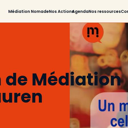
Médiation Nomade
Nos Actions
Agenda
Nos ressources
Co
 de Médiation
auren