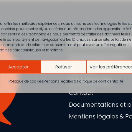
ur offrir les meilleures expériences, nous utilisons des technologies telles q
s cookies pour stocker et/ou accéder aux informations des appareils. Le fait
 consentir à ces technologies nous permettra de traiter des données telles
L’associati
e le comportement de navigation ou les ID uniques sur ce site. Le fait de ne
s consentir ou de retirer son consentement peut avoir un effet négatif sur
rtaines caractéristiques et fonctions.
Qui sommes-nous ?
Accepter
Refuser
Voir les préférence
Agenda
Nos ressources
Politique de cookies
Mentions légales & Politique de confidentialité
Contact
Documentations et pr
Mentions légales & Pol