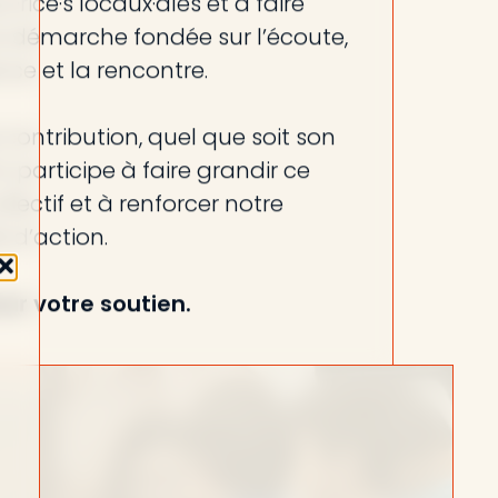
r·rice·s locaux·ales et à faire
e démarche fondée sur l’écoute,
nce et la rencontre.
ontribution, quel que soit son
 participe à faire grandir ce
llectif et à renforcer notre
 d’action.
ur votre soutien.