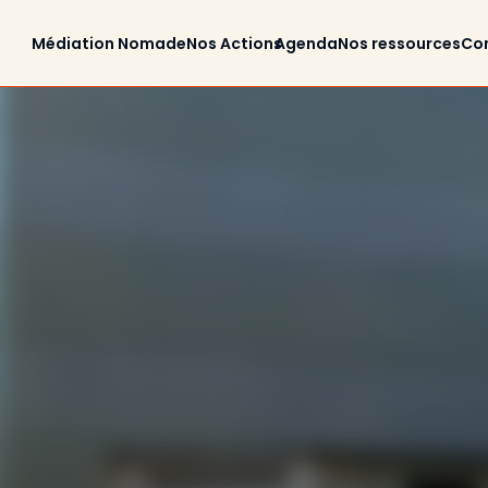
Médiation Nomade
Nos Actions
Agenda
Nos ressources
Co