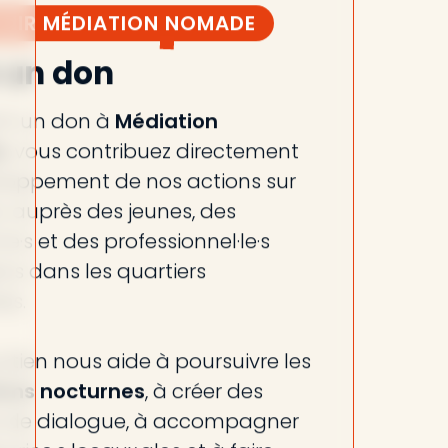
NIR MÉDIATION NOMADE
 un don
ant un don à
Médiation
e
, vous contribuez directement
loppement de nos actions sur
in, auprès des jeunes, des
·e·s et des professionnel·le·s
·s dans les quartiers
es.
utien nous aide à poursuivre les
ons nocturnes
, à créer des
 de dialogue, à accompagner