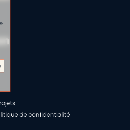
ue
on
s
ojets
itique de confidentialité