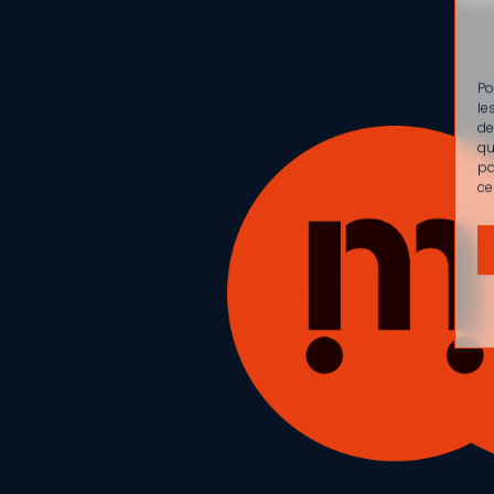
Po
le
de
qu
pa
ce