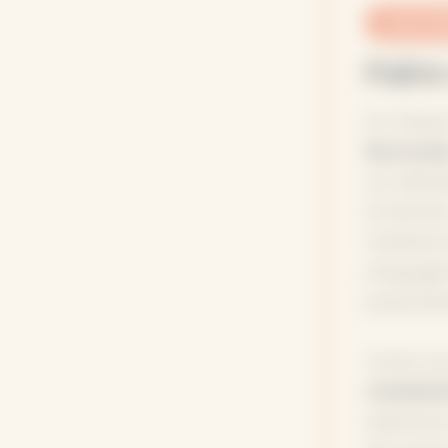
SOUTE
Faire
En fais
Nomad
au déve
le terra
habitant
engagé·e
populair
Votre so
médiati
espaces