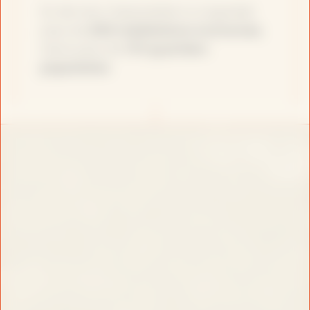
En dix ans, l’association a organisé
plus de
600 médiations nocturnes
,
dans plus de
170 quartiers
populaires
.