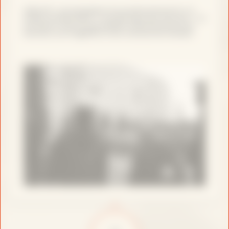
Objectif :
accompagner les professionnel·le·s à
mieux comprendre — et à prendre du recul sur — le
territoire, tout en identifiant collectivement les
besoins
, les
fragilités
et les
ressources locales
.