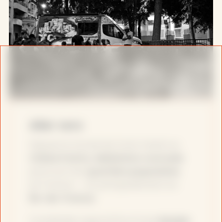
Aller vers
Depuis le travail de fond mené au
Chêne Pointu
,
Médiation nomade
parcourt les
quartiers populaires
en France — et principalement en
Île-de-France
.
Constituée aujourd’hui d’une
équipe