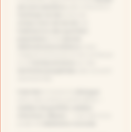
de trois salarié·e·s
, elle s’attache à
(re)tisser du lien
entre les
acteur·rice·s de terrain
, les
habitant·e·s des quartiers
populaires
et les
jeunes
désinstitutionnalisé·e·s
, avec
l’objectif d’amorcer et de contribuer
à un
(re)dynamisme
sur des
territoires paupérisés
, bien souvent
abandonnés.
Faire lien
à travers le
dialogue
et/ou des actions particulières —
ateliers de graffitis
,
ateliers
d’écriture
,
débats
— c’est bien là le
projet de
Médiation nomade
.