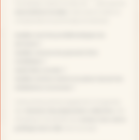
municipale, mission locale, etc. — ainsi que les
associations locales
, mais aussi à visiter et
comprendre en profondeur le territoire.
Quelles sont les problématiques du
territoire ?
Quelles ressources peuvent être
mobilisées ?
Quels liens recréer ?
Quelles actions mettre en place durant les
médiations nocturnes ?
Cette phase permet également d’organiser
des
réunions de préparation collective
, afin
d’impliquer l’ensemble des
acteur·rice·s de la
politique de la ville
dans le projet.