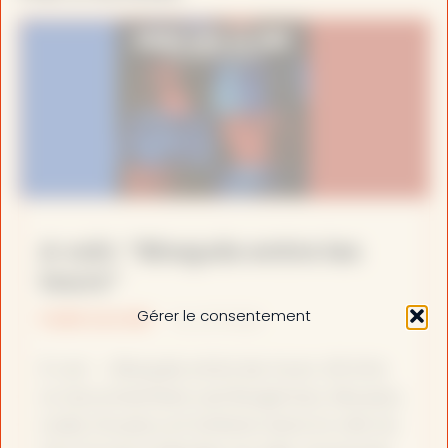
A voir: “Bloqués entre les
tours”
Gérer le consentement
FAIRE SAVOIR
il y a 2 mois
À voir : « Bloqués entre les tours »© Arte
Le documentaire suit Boujemaa, Moussa,
Ladé, Doudou et Sofiane dans la cité du