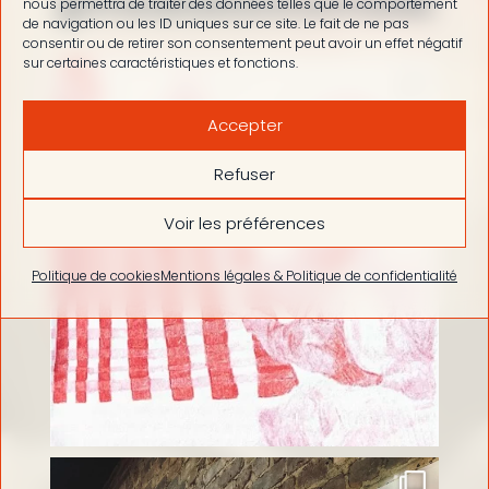
@mediationnomade
nous permettra de traiter des données telles que le comportement
de navigation ou les ID uniques sur ce site. Le fait de ne pas
consentir ou de retirer son consentement peut avoir un effet négatif
sur certaines caractéristiques et fonctions.
Accepter
Refuser
Voir les préférences
Politique de cookies
Mentions légales & Politique de confidentialité