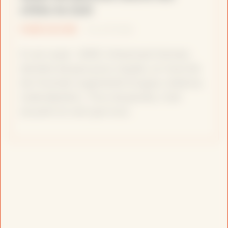
cités le soir
FAIRE SAVOIR
il y a 2 mois
À voir aussi : VIDÉO. Enhanced Games :
derrière les jeux pour dopés, un marché
de l’humain augmenté Drogue, violence,
radicalisation… Pour les jeunes, c’est
souvent la nuit que tout…