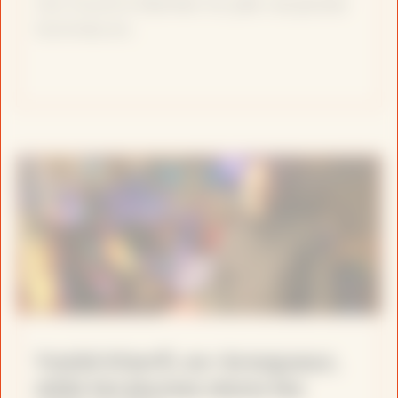
Val-Fourré à Mantes-la-jolie. Les jeunes
hommes en…
Yazid Kherfi, ex-braqueur,
aide les jeunes dans les